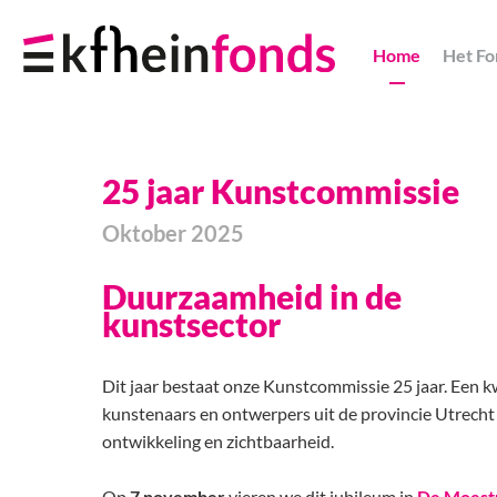
Skip
Navigation
Home
Het Fo
Links
25 jaar Kunstcommissie
Oktober 2025
Duurzaamheid in de
kunstsector
Dit jaar bestaat onze Kunstcommissie 25 jaar. Een
kunstenaars en ontwerpers uit de provincie Utrech
ontwikkeling en zichtbaarheid.
Op
7 november
vieren we dit jubileum in
De Moestu