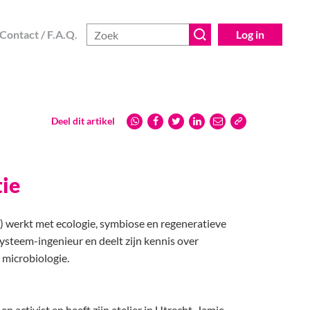
Contact / F.A.Q.
Log in
Deel dit artikel
tie
 werkt met ecologie, symbiose en regeneratieve
cosysteem-ingenieur en deelt zijn kennis over
 microbiologie.
n activist en heeft zijn atelier in Utrecht. Jamie