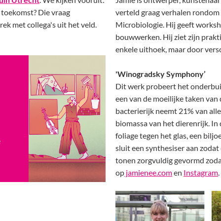
 toekomst? Die vraag
verteld graag verhalen rondom
k met collega's uit het veld.
Microbiologie. Hij geeft works
bouwwerken. Hij ziet zijn prakt
enkele uithoek, maar door versc
'Winogradsky Symphony’
Dit werk probeert het onderbuik
een van de moeilijke taken van
bacterierijk neemt 21% van alle
biomassa van het dierenrijk. I
foliage tegen het glas, een bil
sluit een synthesiser aan zoda
tonen zorgvuldig gevormd zodat 
op
jamienee.com
en
Instagram
.