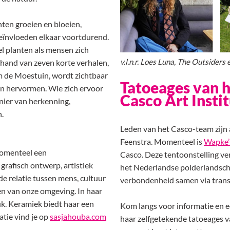
ten groeien en bloeien,
beïnvloeden elkaar voortdurend.
el planten als mensen zich
v.l.n.r. Loes Luna, The Outsiders
 hand van zeven korte verhalen,
 de Moestuin, wordt zichtbaar
Tatoeages van 
ven hervormen. Wie zich ervoor
Casco Art Insti
nier van herkenning,
.
Leden van het Casco-team zijn
Feenstra. Momenteel is
Wapke’
 momenteel een
Casco. Deze tentoonstelling ve
rafisch ontwerp, artistiek
het Nederlandse polderlandscha
e relatie tussen mens, cultuur
verbondenheid samen via trans-
en van onze omgeving. In haar
uk. Keramiek biedt haar een
Kom langs voor informatie en 
atie vind je op
sasjahouba.com
haar zelfgetekende tatoeages v