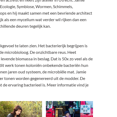
 Ecologie, Symbiose, Wormen, Schimmels,
hops en hij maakt samen met een bevriende architect
ijk als een mycelium wat verder wil rijken dan een
hillende deuren tegelijk kan.
gevoel te laten zien. Het bacterierijk begrijpen is
 de microbioloog. De onzichtbare reus. Heet
 levende biomassa in beslag. Dat is 50x zo veel als de
n dit werk tonen koloniën onbekende bacteriën hun
joenen jaren oud systeem, de microbiële mat. Jamie
t er tonen worden gegenereerd uit de modder. De
de ervaring bacterieel is. Meer informatie vind je