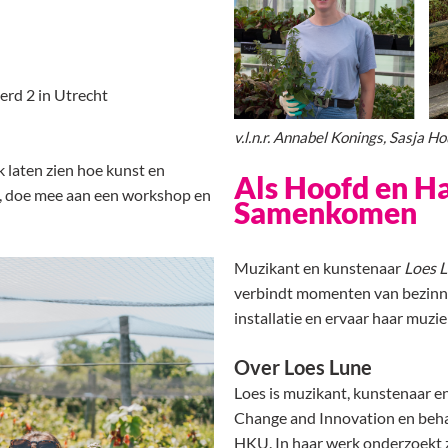
erd 2 in Utrecht
v.l.n.r. Annabel Konings, Sasja 
k laten zien hoe kunst en
Als Hoofd en H
n, doe mee aan een workshop en
Samenkomen
Muzikant en kunstenaar
Loes 
verbindt momenten van bezinni
installatie en ervaar haar muzi
Over Loes Lune
Loes is muzikant, kunstenaar 
Change and Innovation en beha
HKU. In haar werk onderzoekt z