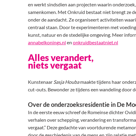
en werkt sindsdien aan projecten waarin onderzoek
samenkomen. Met Onkruid bestaat niet brengt ze de
onder de aandacht. Ze organiseert activiteiten waar
centraal staan. Door te experimenteren met voeding
kunst, natuur en de stedelijke omgeving. Meer inform
annabelkonings.nl
en
onkruidbestaatniet.nl
Alles verandert,
niets vergaat
Kunstenaar
Sasja Houba
maakte tijdens haar onderz
cut-outs. Bewonder ze tijdens een wandeling door de
Over de onderzoeksresidentie in De Mo
In de eerste eeuw schreef de Romeinse dichter Ovid
verhalen over schepping, verandering en transformati
vergaat.” Deze gedachte van voortdurende metamorf
door de geschiedenis van de mens en zijn relatie met