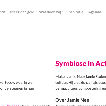
nds
Méér dan geld
Wat doen wij?
Inspiratie
Agenda
Symbiose in Ac
Maker Jamie Nee (Jamie Stulen)
 kwarteeuw waarin we
cultuur. Hij ziet zichzelf als e
t ondersteunen in hun
permacultuur, compostering en
Over Jamie Nee
in Utrecht
. We kijken vooruit:
Jamie is ontwerper, kunstenaar e