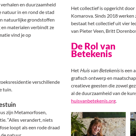
, verhalen en duurzaamheid
Het collectief is opgericht door
 natuur in en rond de stad
Komarova. Sinds 2018 werken 
in natuurlijke grondstoffen
bestaat het collectief uit vier
 en materialen verbindt ze
van Pieter Veen, Britt Dorenb
atie vind je op
De Rol van
Betekenis
Het
Huis van Betekenis
is een a
grafisch ontwerp en maatschap
oeksresidentie verschillende
creatieve geesten die zowel gez
 tuin.
al de duurzaamheid van de kuns
huisvanbetekenis.org
.
estuin
ius zijn Metamorfosen,
e. “Alles verandert, niets
ose loopt als een rode draad
 de natuur.