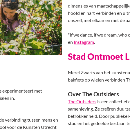
dimensies van maatschappelijke
hoofd en hart verbinden en ui
onszelf, met elkaar en met de a
"If we dance, if we dream, who 
en
Instagram
.
Stad Ontmoet 
Merel Zwarts van het kunstenaa
bakfiets op wielen verbinden T
Je experimenteert met
Over The Outsiders
ialen in.
The Outsiders
is een collectief
samenleving. Ze creëren duurza
betrokkenheid. Door publieke k
 de verbinding tussen mens en
stad en het gedeelde bestaan te
hool voor de Kunsten Utrecht