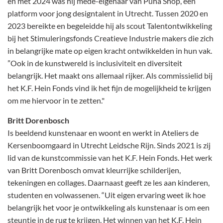
en met 2024 was hij mede-eigenaar van Puha Shop, een
platform voor jong designtalent in Utrecht. Tussen 2020 en
2023 bereikte en begeleidde hij als scout Talentontwikkeling
bij het Stimuleringsfonds Creatieve Industrie makers die zich
in belangrijke mate op eigen kracht ontwikkelden in hun vak.
”Ook in de kunstwereld is inclusiviteit en diversiteit
belangrijk. Het maakt ons allemaal rijker. Als commissielid bij
het K.F. Hein Fonds vind ik het fijn de mogelijkheid te krijgen
om me hiervoor in te zetten."
Britt Dorenbosch
Is beeldend kunstenaar en woont en werkt in Ateliers de
Kersenboomgaard in Utrecht Leidsche Rijn. Sinds 2021 is zij
lid van de kunstcommissie van het K.F. Hein Fonds. Het werk
van Britt Dorenbosch omvat kleurrijke schilderijen,
tekeningen en collages. Daarnaast geeft ze les aan kinderen,
studenten en volwassenen. “Uit eigen ervaring weet ik hoe
belangrijk het voor je ontwikkeling als kunstenaar is om een
steuntje in de rug te krijgen. Het winnen van het K.F. Hein