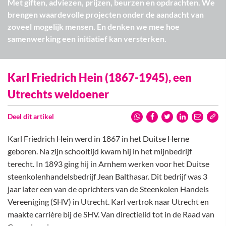
Met giften, adviezen, prijzen, beurzen en opdrachten. We
brengen waardevolle projecten onder de aandacht van
zoveel mogelijk mensen. En denken we mee hoe
samenwerking een initiatief kan versterken.
Karl Friedrich Hein (1867-1945), een
Utrechts weldoener
Deel dit artikel
Karl Friedrich Hein werd in 1867 in het Duitse Herne
geboren. Na zijn schooltijd kwam hij in het mijnbedrijf
terecht. In 1893 ging hij in Arnhem werken voor het Duitse
steenkolenhandelsbedrijf Jean Balthasar. Dit bedrijf was 3
jaar later een van de oprichters van de Steenkolen Handels
Vereeniging (SHV) in Utrecht. Karl vertrok naar Utrecht en
maakte carrière bij de SHV. Van directielid tot in de Raad van