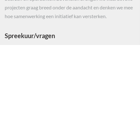
projecten graag breed onder de aandacht en denken we mee
hoe samenwerking een initiatief kan versterken.
Spreekuur/vragen
Voor initiatiefnemers van projecten hebben wij spreekuur op
afspraak.
Algemene vragen en vragen over studiebeurzen of
individuele noden worden telefonisch beantwoord.
Contact
K.F. Hein Fonds
Maliesingel 28
3581 BH Utrecht
Email:
hein@kfhein.nl
Telefoonnummer: