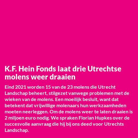
K.F. Hein Fonds laat drie Utrechtse
K.F. Hein Fonds laat drie Utrechtse
molens weer draaien
molens weer draaien
Eind 2021 worden 15 van de 23 molens die Utrecht
Eind 2021 worden 15 van de 23 molens die Utrecht
Landschap beheert, stilgezet vanwege problemen met de
Landschap beheert, stilgezet vanwege problemen met de
wieken van de molens. Een moeilijk besluit, want dat
wieken van de molens. Een moeilijk besluit, want dat
betekent dat vrijwillige molenaars hun werkzaamheden
betekent dat vrijwillige molenaars hun werkzaamheden
moeten neerleggen. Om de molens weer te laten draaien is
moeten neerleggen. Om de molens weer te laten draaien is
2 miljoen euro nodig. We spraken Florian Hupkes over de
2 miljoen euro nodig. We spraken Florian Hupkes over de
succesvolle aanvraag die hij bij ons deed voor Utrechts
succesvolle aanvraag die hij bij ons deed voor Utrechts
Landschap.
Landschap.