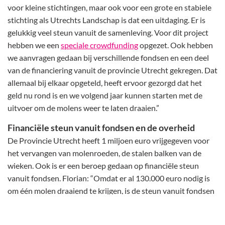
voor kleine stichtingen, maar ook voor een grote en stabiele
stichting als Utrechts Landschap is dat een uitdaging. Er is
gelukkig veel steun vanuit de samenleving. Voor dit project
hebben we een
speciale crowdfunding
opgezet. Ook hebben
we aanvragen gedaan bij verschillende fondsen en een deel
van de financiering vanuit de provincie Utrecht gekregen. Dat
allemaal bij elkaar opgeteld, heeft ervoor gezorgd dat het
geld nu rond is en we volgend jaar kunnen starten met de
uitvoer om de molens weer te laten draaien.”
Financiële steun vanuit fondsen en de overheid
De Provincie Utrecht heeft 1 miljoen euro vrijgegeven voor
het vervangen van molenroeden, de stalen balken van de
wieken. Ook is er een beroep gedaan op financiële steun
vanuit fondsen. Florian: “Omdat er al 130.000 euro nodig is
om één molen draaiend te krijgen, is de steun vanuit fondsen
erg belangrijk bij projecten van deze omvang. Om de wieken
van 15 molens te vervangen hebben we vanuit 20