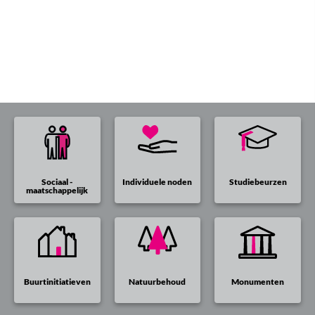
Sociaal -
Individuele noden
Studiebeurzen
maatschappelijk
Buurtinitiatieven
Natuurbehoud
Monumenten