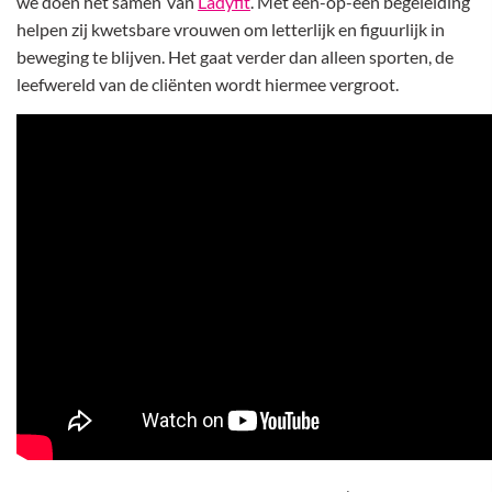
we doen het samen’ van
Ladyfit
. Met een-op-een begeleiding
helpen zij kwetsbare vrouwen om letterlijk en figuurlijk in
beweging te blijven. Het gaat verder dan alleen sporten, de
leefwereld van de cliënten wordt hiermee vergroot.