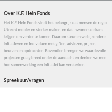
Over K.F. Hein Fonds
Het K.F. Hein Fonds vindt het belangrijk dat mensen de regio
Utrecht mooier en sterker maken, en dat inwoners de kans
krijgen om verder te komen. Daarom steunen we bijzondere
initiatieven en individuen met giften, adviezen, prijzen,
beurzen en opdrachten. Bovendien brengen we waardevolle
projecten graag breed onder de aandacht en denken we mee
hoe samenwerking een initiatief kan versterken.
Spreekuur/vragen
Voor initiatiefnemers van projecten hebben wij spreekuur op
afspraak.
Algemene vragen en vragen over studiebeurzen of
individuele noden worden telefonisch beantwoord.