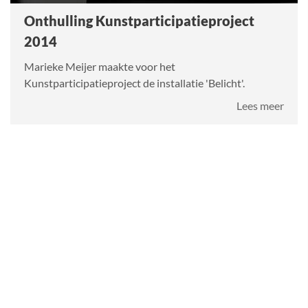
Onthulling Kunstparticipatieproject
2014
Marieke Meijer maakte voor het
Kunstparticipatieproject de installatie 'Belicht'.
over
Lees meer
Onth
Kunst
2014