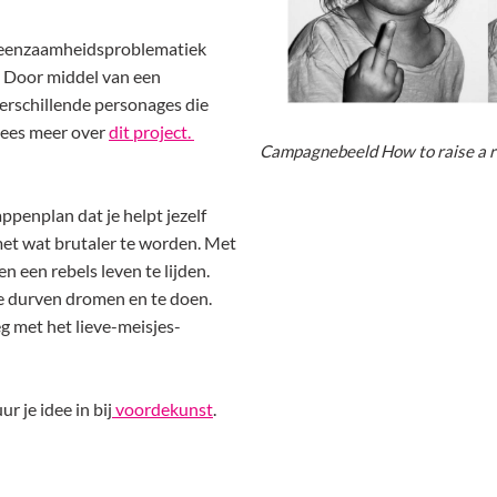
 de eenzaamheidsproblematiek
. Door middel van een
 verschillende personages die
Lees meer over
dit project.
Campagnebeeld How to raise a r
ppenplan dat je helpt jezelf
met wat brutaler te worden. Met
n een rebels leven te lijden.
 te durven dromen en te doen.
g met het lieve-meisjes-
r je idee in bij
voordekunst
.