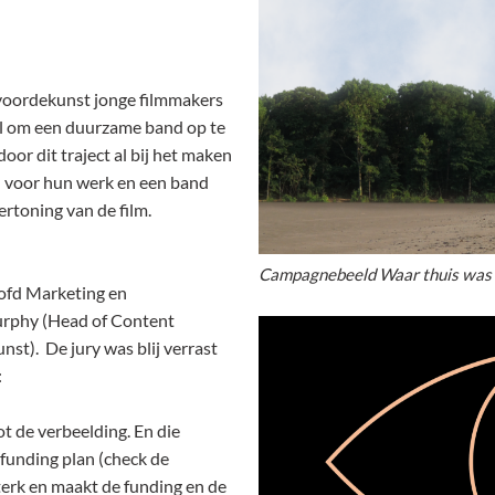
n voordekunst jonge filmmakers
el om een duurzame band op te
or dit traject al bij het maken
d voor hun werk en een band
rtoning van de film.
Campagnebeeld Waar thuis was
oofd Marketing en
urphy (Head of Content
nst). De jury was blij verrast
:
t de verbeelding. En die
funding plan (check de
sterk en maakt de funding en de