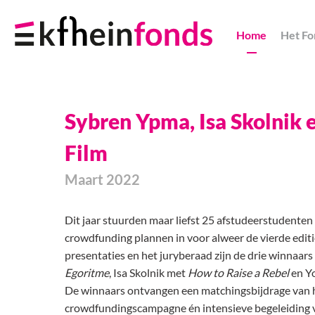
Skip
Navigation
Home
Het Fo
Links
Sybren Ypma, Isa Skolnik 
Film
Maart 2022
Dit jaar stuurden maar liefst 25 afstudeerstudent
crowdfunding plannen in voor alweer de vierde editie
presentaties en het juryberaad zijn de drie winnaa
Egoritme
, Isa Skolnik met
How to Raise a Rebel
en Y
De winnaars ontvangen een matchingsbijdrage van h
crowdfundingscampagne én intensieve begeleiding 