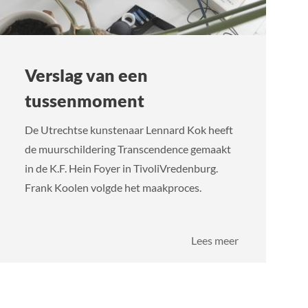
Verslag van een
tussenmoment
De Utrechtse kunstenaar Lennard Kok heeft
de muurschildering Transcendence gemaakt
in de K.F. Hein Foyer in TivoliVredenburg.
Frank Koolen volgde het maakproces.
over
Lees meer
Verslag
van
een
tussenmomen