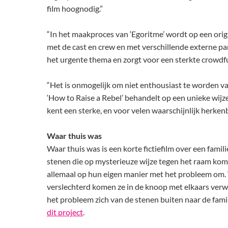
film hoognodig.”
“In het maakproces van ‘Egoritme’ wordt op een or
met de cast en crew en met verschillende externe par
het urgente thema en zorgt voor een sterkte crowd
“Het is onmogelijk om niet enthousiast te worden van
‘How to Raise a Rebel’ behandelt op een unieke wijz
kent een sterke, en voor velen waarschijnlijk herken
Waar thuis was
Waar thuis was is een korte fictiefilm over een famili
stenen die op mysterieuze wijze tegen het raam kom
allemaal op hun eigen manier met het probleem om.
verslechterd komen ze in de knoop met elkaars ver
het probleem zich van de stenen buiten naar de fami
dit project
.