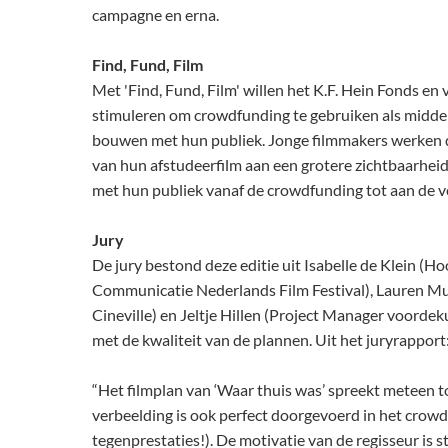
campagne en erna.
Find, Fund, Film
Met 'Find, Fund, Film' willen het K.F. Hein Fonds e
stimuleren om crowdfunding te gebruiken als midd
bouwen met hun publiek. Jonge filmmakers werken do
van hun afstudeerfilm aan een grotere zichtbaarhei
met hun publiek vanaf de crowdfunding tot aan de ve
Jury
De jury bestond deze editie uit Isabelle de Klein (H
Communicatie Nederlands Film Festival), Lauren M
Cineville) en Jeltje Hillen (Project Manager voordeku
met de kwaliteit van de plannen. Uit het juryrapport
“Het filmplan van ‘Waar thuis was’ spreekt meteen to
verbeelding is ook perfect doorgevoerd in het crowd
tegenprestaties!). De motivatie van de regisseur is 