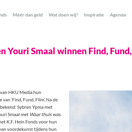
nds
Méér dan geld
Wat doen wij?
Inspiratie
Agenda
en Youri Smaal winnen Find, Fund,
en van HKU Media hun
 van ‘Find, Fund, Film’. Na de
rs bekend: Sybren Ypma met
ouri Smaal met
Waar thuis was
.
et K.F. Hein Fonds voor hun
van voordekunst tijdens hun