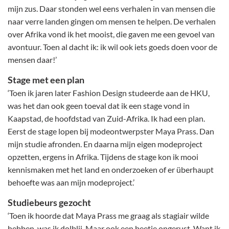
mijn zus. Daar stonden wel eens verhalen in van mensen die
naar verre landen gingen om mensen te helpen. De verhalen
over Afrika vond ik het mooist, die gaven me een gevoel van
avontuur. Toen al dacht ik: ik wil ook iets goeds doen voor de
mensen daar!’
Stage met een plan
‘Toen ik jaren later Fashion Design studeerde aan de HKU,
was het dan ook geen toeval dat ik een stage vond in
Kaapstad, de hoofdstad van Zuid-Afrika. Ik had een plan.
Eerst de stage lopen bij modeontwerpster Maya Prass. Dan
mijn studie afronden. En daarna mijn eigen modeproject
opzetten, ergens in Afrika. Tijdens de stage kon ik mooi
kennismaken met het land en onderzoeken of er überhaupt
behoefte was aan mijn modeproject.’
Studiebeurs gezocht
‘Toen ik hoorde dat Maya Prass me graag als stagiair wilde
hebben, was ik dolblij. Maar ook een beetje ongerust. Want ik