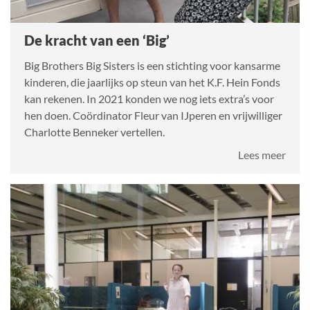
De kracht van een ‘Big’
Big Brothers Big Sisters is een stichting voor kansarme
kinderen, die jaarlijks op steun van het K.F. Hein Fonds
kan rekenen. In 2021 konden we nog iets extra’s voor
hen doen. Coördinator Fleur van IJperen en vrijwilliger
Charlotte Benneker vertellen.
over
Lees meer
De
krac
van
een
‘Big’