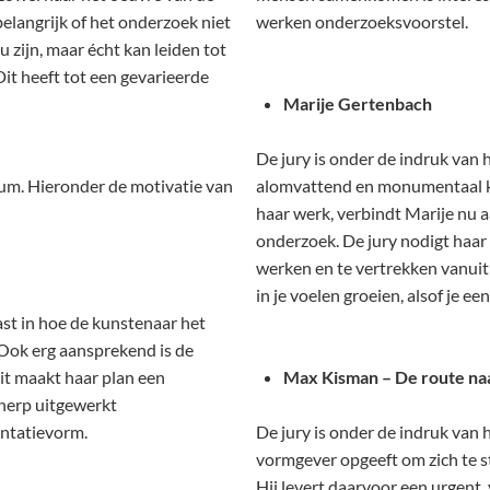
elangrijk of het onderzoek niet
werken onderzoeksvoorstel.
 zijn, maar écht kan leiden tot
it heeft tot een gevarieerde
Marije Gertenbach
De jury is onder de indruk van 
ium. Hieronder de motivatie van
alomvattend en monumentaal ka
haar werk, verbindt Marije nu
onderzoek. De jury nodigt haar
werken en te vertrekken vanuit d
in je voelen groeien, alsof je een
st in hoe de kunstenaar het
 Ook erg aansprekend is de
Dit maakt haar plan een
Max Kisman – De route naa
cherp uitgewerkt
entatievorm.
De jury is onder de indruk van 
vormgever opgeeft om zich te 
Hij levert daarvoor een urgent