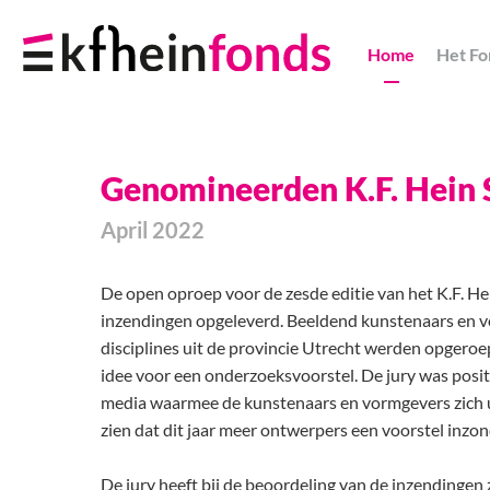
Skip
Navigation
Home
Het Fo
Links
Genomineerden K.F. Hein
April 2022
De open oproep voor de zesde editie van het K.F. H
inzendingen opgeleverd. Beeldend kunstenaars en v
disciplines uit de provincie Utrecht werden opgeroep
idee voor een onderzoeksvoorstel. De jury was positi
media waarmee de kunstenaars en vormgevers zich 
zien dat dit jaar meer ontwerpers een voorstel inzo
De jury heeft bij de beoordeling van de inzendingen