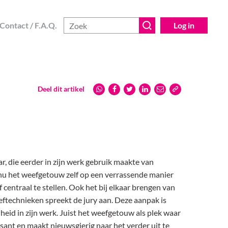
Contact / F.A.Q.
Log in
Deel dit artikel
ar, die eerder in zijn werk gebruik maakte van
nu het weefgetouw zelf op een verrassende manier
centraal te stellen. Ook het bij elkaar brengen van
eftechnieken spreekt de jury aan. Deze aanpak is
heid in zijn werk. Juist het weefgetouw als plek waar
nt en maakt nieuwsgierig naar het verder uit te