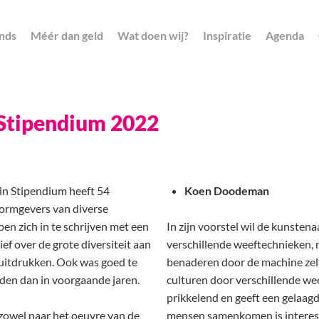
nds
Méér dan geld
Wat doen wij?
Inspiratie
Agenda
 Stipendium 2022
ein Stipendium heeft 54
Koen Doodeman
ormgevers van diverse
en zich in te schrijven met een
In zijn voorstel wil de kunstena
ef over de grote diversiteit aan
verschillende weeftechnieken, 
uitdrukken. Ook was goed te
benaderen door de machine zelf 
nden dan in voorgaande jaren.
culturen door verschillende we
prikkelend en geeft een gelaagd
 zowel naar het oeuvre van de
mensen samenkomen is interessa