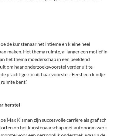
hoe de kunstenaar het intieme en kleine heel
n maken. Het thema ruimte, al langer een motief in
 aan het thema moederschap in een beeldend
 uit om haar onderzoeksvoorstel verder uit te
e prachtige zin uit haar voorstel: ‘Eerst een kindje
 ruimte bent.’
r herstel
hoe Max Kisman zijn succesvolle carrière als grafisch
storten op het kunstenaarschap met autonoom werk.
 voorstel voor een persoonlijk onderzoek, waarin de