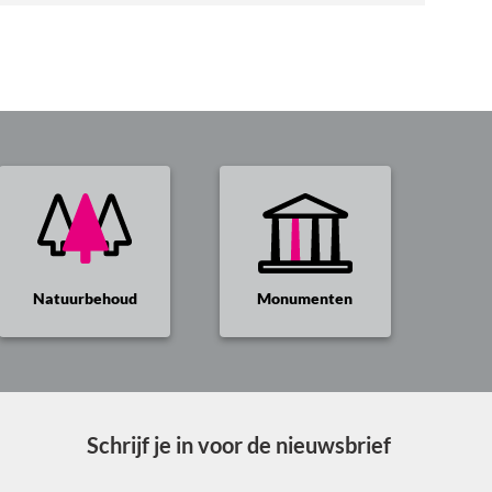
cultuursector
werkt
met
ch
PACT
Utrecht
aan
meer
diversiteit
en
inclusie
Natuurbehoud
Monumenten
Schrijf je in voor de nieuwsbrief