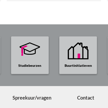
-
Blog
…
Britt
endium
Dorenbos
aar
#1
ne
en?
Studiebeurzen
Buurtinitiatieven
Spreekuur/vragen
Contact