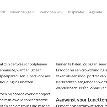
nds
Méér dan geld
Wat doen wij?
Inspiratie
Agenda
at zijn de twee schoolpleinen
binnen te halen. Zo organiseer
enminste, want er ligt een
Er loopt nu een crowdfunding-ac
peelparadijzen. Goed voor alle
zaken als een mooi portret van j
shouding in Lunetten.
leerkrachten aangeboden worde
wandelcoach. BN’er Sophie van d
oen hij hoorde over dit project.
Aanwinst voor Lunetten
heim in Zwolle concentreerde
org en een omgeving die gezond
Er moet nog aardig wat gebeuren