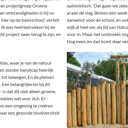
 van projectgroep Groene
optimistisch. ‘Dat gaan we zeke
van omstandigheden is hij nu
al aan de slag. Binnen een week
 hier op de basisschool’, vertelt
aanwinst voor de school, en ook
 Ik was heel betrokken bij de
wijk al heel ver, als lid van Na
it project weer terug te zijn, en
voor in. Maar het ontbreekt nog
Nog even, en dan komt daar vera
klas, waar je van de natuur
 en zonder handicap heerlijk
t tot bewegen. En de pleinen
 Een belangrijke eis bij dit
is dat dit niet alleen groene,
ddels wel voor zich. Er
om een omgeving te creëren
aar een gezonde biodiversiteit