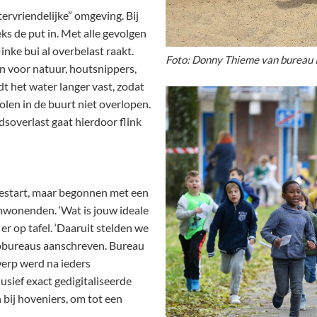
ervriendelijke” omgeving. Bij
ks de put in. Met alle gevolgen
linke bui al overbelast raakt.
Foto: Donny Thieme van bureau 
in voor natuur, houtsnippers,
t het water langer vast, zodat
iolen in de buurt niet overlopen.
soverlast gaat hierdoor flink
 gestart, maar begonnen met een
mwonenden. ‘Wat is jouw ideale
r op tafel. ‘Daaruit stelden we
pbureaus aanschreven. Bureau
werp werd na ieders
usief exact gedigitaliseerde
 bij hoveniers, om tot een