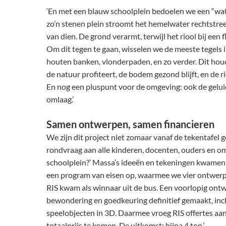
‘En met een blauw schoolplein bedoelen we een “wat
zo’n stenen plein stroomt het hemelwater rechtstree
van dien. De grond verarmt, terwijl het riool bij een f
Om dit tegen te gaan, wisselen we de meeste tegels 
houten banken, vlonderpaden, en zo verder. Dit houd
de natuur profiteert, de bodem gezond blijft, en de r
En nog een pluspunt voor de omgeving: ook de geluid
omlaag.’
Samen ontwerpen, samen financieren
We zijn dit project niet zomaar vanaf de tekentafel
rondvraag aan alle kinderen, docenten, ouders en o
schoolplein?’ Massa’s ideeën en tekeningen kwamen e
een program van eisen op, waarmee we vier ontwer
RIS kwam als winnaar uit de bus. Een voorlopig ont
bewondering en goedkeuring definitief gemaakt, incl
speelobjecten in 3D. Daarmee vroeg RIS offertes aan
totaalprijs te komen. De uitkomst: bijna 4 ton.’