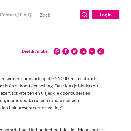
Contact / F.A.Q.
Log in
Deel dit artikel
den we een sponsorloop die 14.000 euro opbracht.
tie én er komt een veiling. Daar kun je bieden op
ezelf, activiteiten en uitjes die door ouders en
n, mooie spullen of een rondje met een
en Enk presenteert de veiling.’
 voordat heel het budget op tafel ligt. Maar Joop is