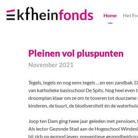
Skip
Navigation
Home
Het Fo
Links
Pleinen vol pluspunten
November 2021
Tegels, tegels en nog eens tegels …en een zandbak. D
van katholieke basisschool De Spits. Nog heel even t
droomplan klaar om ze om te toveren tot duurzame s
kinderen, de buurt, de biodiversiteit én de waterhui
Joop ten Dam ging twee jaar geleden met pensioen, t
Als lector Gezonde Stad aan de Hogeschool Windes
hij zich op gezond leven, preventieve gezondheidsz