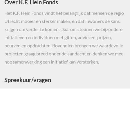
Over K.F. Hein Fonds
Het K.F. Hein Fonds vindt het belangrijk dat mensen de regio
Utrecht mooier en sterker maken, en dat inwoners de kans
krijgen om verder te komen. Daarom steunen we bijzondere
initiatieven en individuen met giften, adviezen, prijzen,
beurzen en opdrachten. Bovendien brengen we waardevolle
projecten graag breed onder de aandacht en denken we mee
hoe samenwerking een initiatief kan versterken.
Spreekuur/vragen
Voor initiatiefnemers van projecten hebben wij spreekuur op
afspraak.
Algemene vragen en vragen over studiebeurzen of
individuele noden worden telefonisch beantwoord.