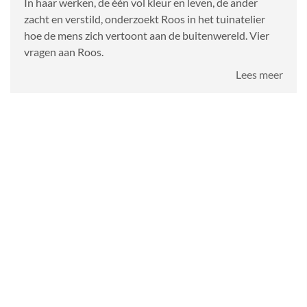
In haar werken, de één vol kleur en leven, de ander
zacht en verstild, onderzoekt Roos in het tuinatelier
hoe de mens zich vertoont aan de buitenwereld. Vier
vragen aan Roos.
over
Lees meer
Roos
van
Zoel
in
het
Tuina