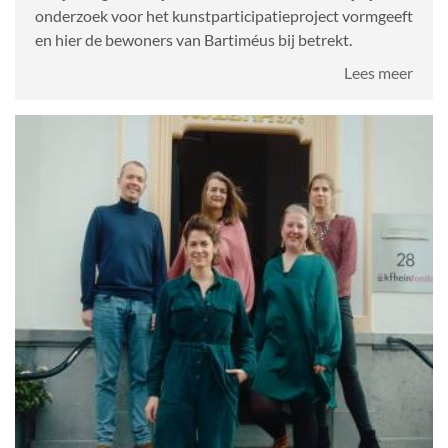
onderzoek voor het kunstparticipatieproject vormgeeft
en hier de bewoners van Bartiméus bij betrekt.
over
Lees meer
Kunst
-
Blog
Hish
Elde
#2