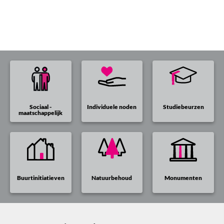
Sociaal -
Individuele noden
Studiebeurzen
maatschappelijk
Buurtinitiatieven
Natuurbehoud
Monumenten